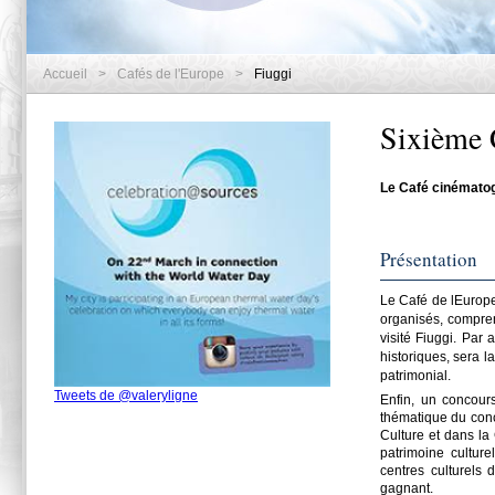
Accueil
>
Cafés de l'Europe
>
Fiuggi
Sixième 
Le Café cinématogra
Présentation
Le Café de lEurope
organisés, compren
visité Fiuggi. Par 
historiques, sera la
patrimonial.
Tweets de @valeryligne
Enfin, un concour
thématique du conco
Culture et dans la
patrimoine culture
centres culturels
gagnant.