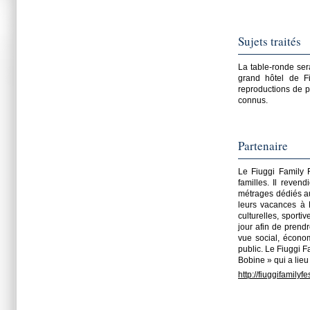
Sujets traités
La table-ronde sera
grand hôtel de F
reproductions de pu
connus.
Partenaire
Le Fiuggi Family 
familles. Il reven
métrages dédiés aux
leurs vacances à F
culturelles, sporti
jour afin de prendr
vue social, écono
public. Le Fiuggi F
Bobine » qui a lie
http://fiuggifamilyfe