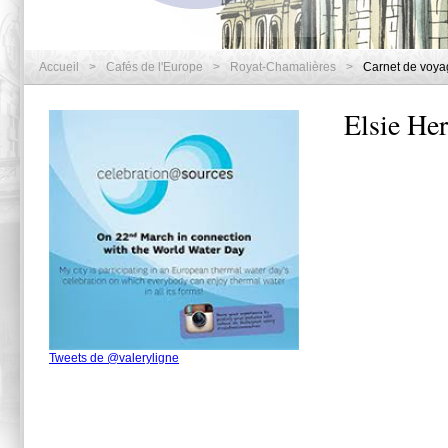
Accueil
>
Cafés de l'Europe
>
Royat-Chamalières
>
Carnet de voya
Elsie Her
Tweets de @valeryligne