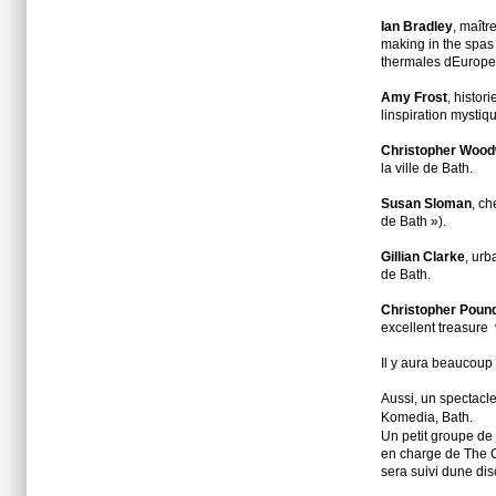
Ian Bradley
, maîtr
making in the spas 
thermales dEurope
Amy Frost
, histor
linspiration mysti
Christopher Woo
la ville de Bath.
Susan Sloman
, c
de Bath »).
Gillian Clarke
, urb
de Bath.
Christopher Poun
excellent treasure 
Il y aura beaucoup 
Aussi, un spectacle
Komedia, Bath.
Un petit groupe de 
en charge de The C
sera suivi dune di