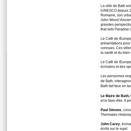
La ville de Bath e
lUNESCO depuis 19
Romaine, son urbani
John Wood lAncien,
grandes perspectiv
that sets Paradise i
Le Café de lEurope
présentations pour
connues. Ces villes
la santé et du bien-
Le Café de lEurope
écrivains et des sp
Les personnes resp
de Bath, interagiro
Bath fait face en tan
Le Maire de Bath,
et le bien-être. Il 
Paul Simons
, cons
Thermales Historiqu
John Carey
, écriv
écrits sur le sujet.