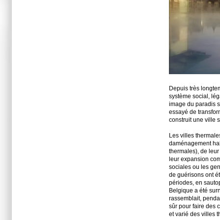
Depuis très longtem
système social, léga
image du paradis sur
essayé de transform
construit une ville
Les villes thermal
daménagement habi
thermales), de leur
leur expansion comme
sociales ou les genr
de guérisons ont é
périodes, en sautop
Belgique a été sur
rassemblait, pendan
sûr pour faire des
et varié des ville