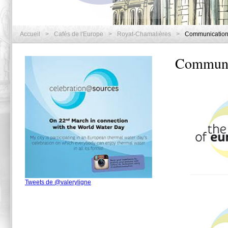
Accueil
>
Cafés de l'Europe
>
Royat-Chamalières
>
Communicatio
Communi
Tweets de @valeryligne