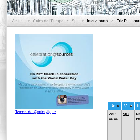
Accueil
>
Cafés de l'Europe
>
Spa
>
Intervenants
>
Éric Philippar
Date
Ville
I
Tweets de @valeryligne
2014-
Spa
Di
06-08
Ph