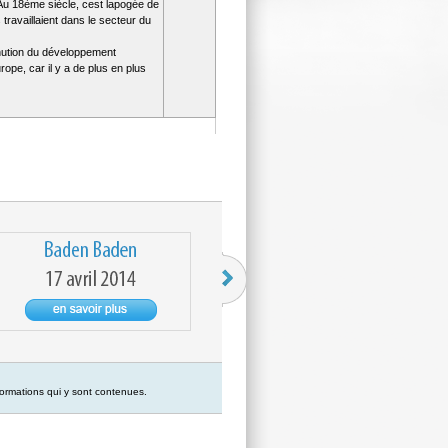
 Au 18ème siècle, cest lapogée de
ravaillaient dans le secteur du
nution du développement
urope, car il y a de plus en plus
formations qui y sont contenues.