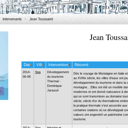
Intervenants
>
Jean Toussaint
Jean Toussa
Date
Ville
Interventions
Résumé
2014-
Spa
Développement
Dès le voyage de Montaigne en Italie 
06-08
du tourisme
au XVIIIe siècle, les villes d'eaux ont jo
Thermal -
développement du tourisme et dans la dé
Dominique
montagne... Elles ont été un modèle dans
Jarassé
modernes et ont donné naissance à des
qui se sont transmises au domaine touri
siècle, siècle d'or du thermalisme embou
la pratique thermale s'est associée aux l
certaines stations où se développait un
valeurs ont engendré un patrimoine co
tourisme.
2014-
Spa
Histoire et