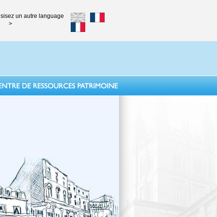
sisez un autre language
>