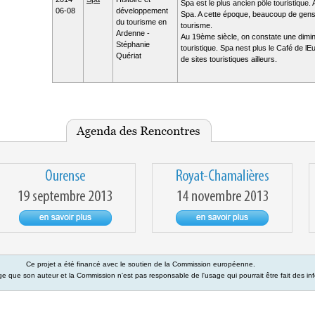
Spa est le plus ancien pôle touristique.
06-08
développement
Spa. A cette époque, beaucoup de gens t
du tourisme en
tourisme.
Ardenne -
Au 19ème siècle, on constate une dimi
Stéphanie
touristique. Spa nest plus le Café de lE
Quériat
de sites touristiques ailleurs.
Ce projet a été financé avec le soutien de la Commission européenne.
e que son auteur et la Commission n'est pas responsable de l'usage qui pourrait être fait des in