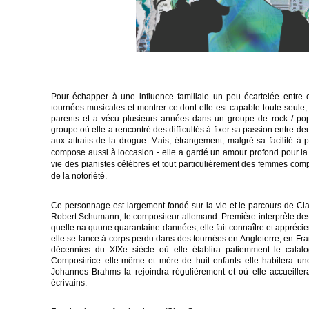
Pour échapper à une influence familiale un peu écartelée entre c
tournées musicales et montrer ce dont elle est capable toute seule, e
parents et a vécu plusieurs années dans un groupe de rock / pop 
groupe où elle a rencontré des difficultés à fixer sa passion entre d
aux attraits de la drogue.
Mais, étrangement, malgré sa facilité à pa
compose aussi à loccasion - elle a gardé un amour profond pour la
vie des pianistes célèbres et tout particulièrement des femmes comp
de la notoriété.
Ce personnage est largement fondé sur la vie et le parcours de C
Robert Schumann, le compositeur allemand. Première interprète des 
quelle na quune quarantaine dannées, elle fait connaître et appréc
elle se lance à corps perdu dans des tournées en Angleterre, en Fra
décennies du XIXe siècle où elle établira patiemment le catal
Compositrice elle-même et mère de huit enfants elle habitera u
Johannes Brahms la rejoindra régulièrement et où elle accueiller
écrivains.