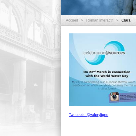
Accueil
>
Roman interactif
>
Clara
Tweets de @valeryligne